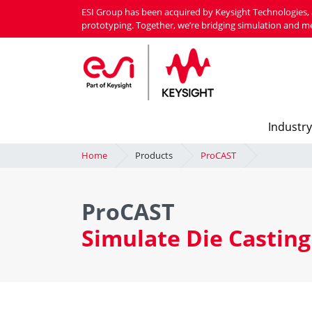
Skip
ESI Group has been acquired by Keysight Technologies, 
to
prototyping. Together, we’re bridging simulation and m
main
content
Industry
Home
Products
ProCAST
ProCAST
Simulate Die Casting