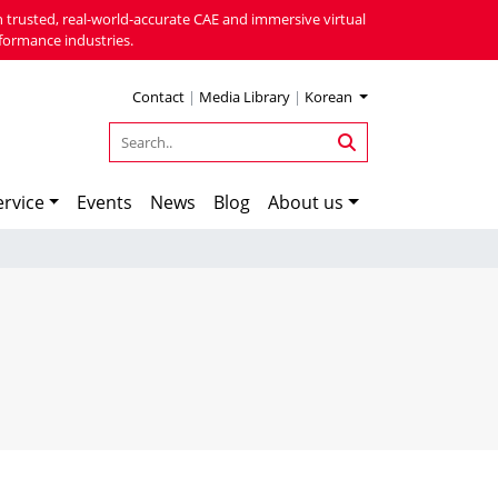
 trusted, real-world-accurate CAE and immersive virtual
formance industries.
Contact
|
Media Library
|
Korean
rvice
Events
News
Blog
About us