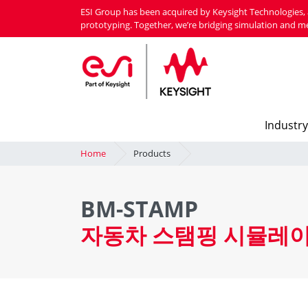
Skip
ESI Group has been acquired by Keysight Technologies, 
to
prototyping. Together, we’re bridging simulation and m
main
content
Industry
Home
Products
BM-STAMP
자동차 스탬핑 시뮬레