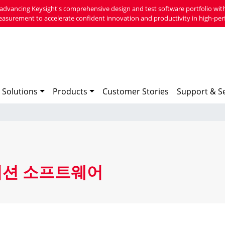
advancing Keysight's comprehensive design and test software portfolio with
easurement to accelerate confident innovation and productivity in high-per
 Solutions
Products
Customer Stories
Support & Se
이션 소프트웨어