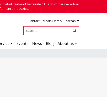
 trusted, real-world-accurate CAE and immersive virtual
formance industries.
Contact
|
Media Library
|
Korean
rvice
Events
News
Blog
About us