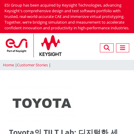
Skip
ESI Group has been acquired by Keysight Technologies, advancing
to
Keysight's comprehensive design and test software portfolio with
trusted, real-world-accurate CAE and immersive virtual prototyping.
main
Together, we’re bridging simulation and measurement to accelerate
content
confident innovation and productivity in high-performance industries.
Home
Customer Stories
Toyota의 TILT Lab: 디지털화 세