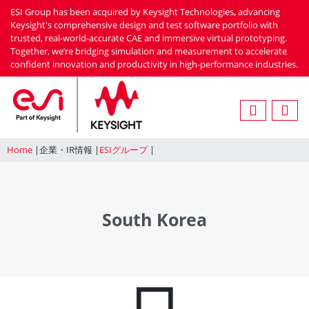
Skip
ESI Group has been acquired by Keysight Technologies, advancing
to
Keysight's comprehensive design and test software portfolio with
trusted, real-world-accurate CAE and immersive virtual prototyping.
main
Together, we’re bridging simulation and measurement to accelerate
content
confident innovation and productivity in high-performance industries.
Home
企業・IR情報
ESIグループ
South Korea