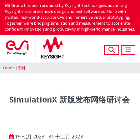
Skip
ESI Group has been acquired by Keysight Technologies, advancing
to
Keysight's comprehensive design and test software portfolio with
trusted, real-world-accurate CAE and immersive virtual prototyping.
main
Together, we’re bridging simulation and measurement to accelerate
content
confident innovation and productivity in high-performance industries.
Home
事件
SimulationX 新版发布网络研讨会
19 七月 2023 - 31 十二月 2023